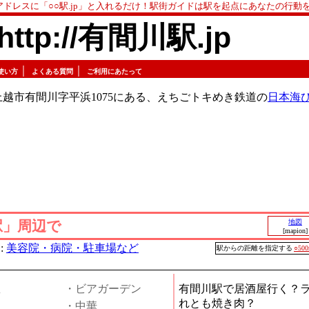
アドレスに「○○駅.jp」と入れるだけ！駅街ガイドは駅を起点にあなたの行動
http://有間川駅.jp
｜
｜
使い方
よくある質問
ご利用にあたって
越市有間川字平浜1075にある、えちごトキめき鉄道の
日本海
駅」周辺で
地図
[mapion]
:
美容院・病院・駐車場など
駅からの距離を指定する
○50
屋
・ビアガーデン
有間川駅で居酒屋行く？
れとも焼き肉？
・中華