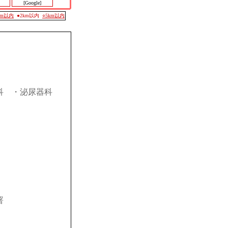
[Google]
0m以内
●2km以内
○5km以内
科
・泌尿器科
署