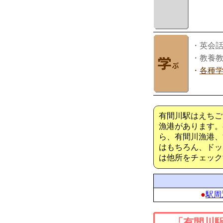
・英会
・教養
・
各種
有間川駅はえちご
漁港があります。
ら、有間川漁港、
はもちろん、ドッ
は他所をチェック
●
駅周
「有間川