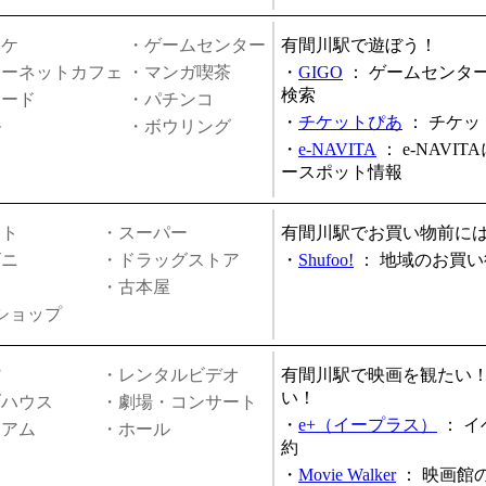
オケ
・ゲームセンター
有間川駅で遊ぼう！
ターネットカフェ
・マンガ喫茶
・
GIGO
：
ゲームセンタ
検索
ヤード
・パチンコ
・
チケットぴあ
：
チケッ
ル
・ボウリング
・
e-NAVITA
：
e-NAVI
ースポット情報
ート
・スーパー
有間川駅でお買い物前に
ビニ
・ドラッグストア
・
Shufoo!
：
地域のお買い
・古本屋
円ショップ
館
・レンタルビデオ
有間川駅で映画を観たい
い！
ブハウス
・劇場・コンサート
・
e+（イープラス）
：
イ
ジアム
・ホール
約
・
Movie Walker
：
映画館