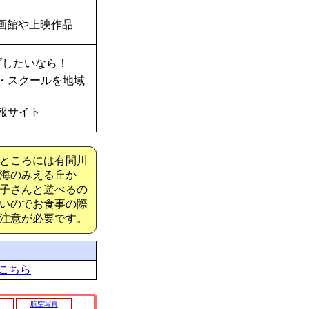
画館や上映作品
プしたいなら！
・スクールを地域
報サイト
ところには有間川
海のみえる丘か
子さんと遊べるの
いのでお食事の際
注意が必要です。
こちら
航空写真