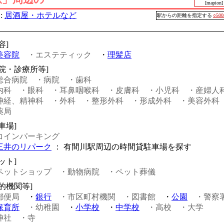
[mapion]
:
居酒屋・ホテルなど
駅からの距離を指定する
○50
容]
美容院
・エステティック
・
理髪店
病院・診療所等]
総合病院
・病院
・歯科
内科
・眼科
・耳鼻咽喉科
・皮膚科
・小児科
・産婦人
神経、精神科
・外科
・整形外科
・形成外科
・美容外科
薬局
車場]
コインパーキング
三井のリパーク
： 有間川駅周辺の時間貸駐車場を探す
ット]
ペットショップ
・動物病院
・ペット葬儀
公的機関等]
郵便局
・
銀行
・市区町村機関
・図書館
・
公園
・警察
保育所
・幼稚園
・
小学校
・
中学校
・高校
・大学
神社
・寺