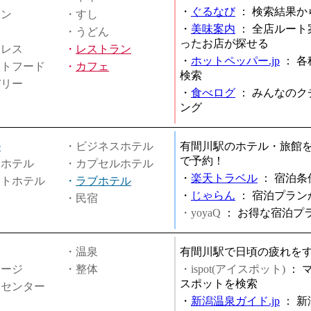
・
ぐるなび
：
検索結果か
メン
・すし
・
美味案内
：
全店ルート
・うどん
ったお店が探せる
ミレス
・
レストラン
・
ホットペッパー.jp
：
各
ストフード
・
カフェ
検索
バリー
・
食べログ
：
みんなのク
ング
ル
・ビジネスホテル
有間川駅のホテル・旅館
で予約！
ィホテル
・カプセルホテル
・
楽天トラベル
：
宿泊条
ートホテル
・
ラブホテル
・
じゃらん
：
宿泊プラン
・民宿
・yoyaQ
：
お得な宿泊プ
・温泉
有間川駅で日頃の疲れを
サージ
・整体
・ispot(アイスポット)
：
スポットを検索
スセンター
・
新潟温泉ガイド.jp
：
新