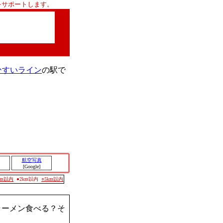
をサポートします。
ひすいライン
の駅で
航空写真
[Google]
0m以内
●2km以内
○5km以内
ラーメン食べる？そ