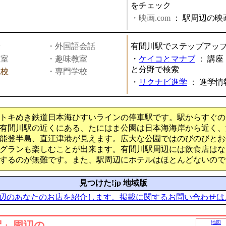
をチェック
・映画.com
：
駅周辺の映
話
・外国語会話
有間川駅でステップアッ
教室
・趣味教室
・
ケイコとマナブ
：
講座
と分野で検索
学校
・専門学校
・
リクナビ進学
：
進学情
トキめき鉄道日本海ひすいラインの停車駅です。駅からすぐの
有間川駅の近くにある、たにはま公園は日本海海岸から近く、
能登半島、直江津港が見えます。広大な公園ではのびのびとお
グランも楽しむことが出来ます。有間川駅周辺には飲食店はな
するのが無難です。また、駅周辺にホテルはほとんどないので
見つけた!jp 地域版
辺のあなたのお店を紹介します。掲載に関するお問い合わせは
駅」周辺の
地図