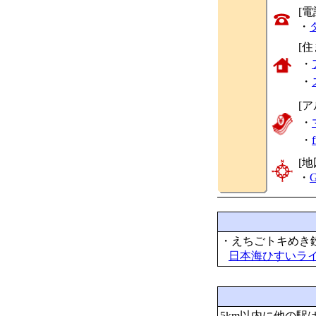
[
・
[
・
・
[
・
・
[地
・
G
・えちごトキめき
日本海ひすいラ
5km以内に他の駅