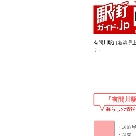
有間川駅は新潟県上
す。
「有間川
暮らしの情報
・居酒
・焼肉