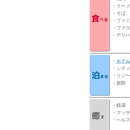
・ラー
・そば
・ファ
・ファ
・デリ
・
ホテ
・シテ
・リゾ
・旅館
・銭湯
・マッ
・ヘル