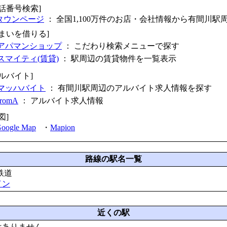
電話番号検索]
タウンページ
： 全国1,100万件のお店・会社情報から有間川駅
住まいを借りる]
アパマンショップ
： こだわり検索メニューで探す
スマイティ(賃貸)
： 駅周辺の賃貸物件を一覧表示
アルバイト]
マッハバイト
： 有間川駅周辺のアルバイト求人情報を探す
fromA
：
アルバイト求人情報
図]
oogle Map
・
Mapion
路線の駅名一覧
鉄道
イン
近くの駅
はありません