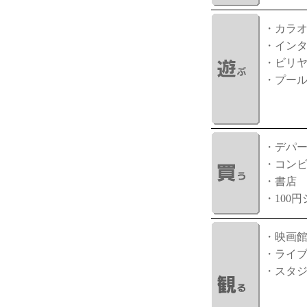
・カラ
・イン
・ビリ
・プー
・デパ
・コン
・書店
・100
・映画
・ライ
・スタ