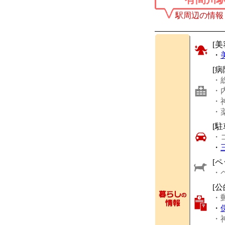
駅周辺の情報
[美
・
[
・
・
・
・
[駐
・
・
[ペ
・
[
・
・
・