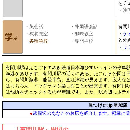
をチ
・映画
・英会話
・外国語会話
有間
・教養教室
・趣味教室
・
ケ
と分
・
各種学校
・専門学校
・
リ
有間川駅はえちごトキめき鉄道日本海ひすいラインの停車
漁港があります。有間川駅の近くにある、たにはま公園は
ら、有間川漁港、能登半島、直江津港が見えます。広大な
はもちろん、ドッグランも楽しむことが出来ます。有間川
は他所をチェックするのが無難です。また、駅周辺にホテ
見つけた!jp 地域版
●
駅周辺のあなたのお店を紹介します。掲載に
「有間川駅」周辺の