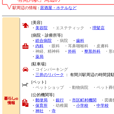
駅周辺の情報
:
居酒屋・ホテルなど
[美容]
・
美容院
・エステティック
・
理髪店
[病院・診療所等]
・
総合病院
・病院
・
歯科
・
内科
・眼科
・耳鼻咽喉科
・皮膚科
・神経、精神科
・
外科
・
整形外科
・形
・
薬局
[駐車場]
・コインパーキング
・
三井のリパーク
： 有間川駅周辺の時間貸
[ペット]
・ペットショップ
・動物病院
・ペット葬
[公的機関等]
・
郵便局
・
銀行
・
市区町村機関
・図書
・
保育所
・幼稚園
・
小学校
・
中学校
・
神社
・
寺