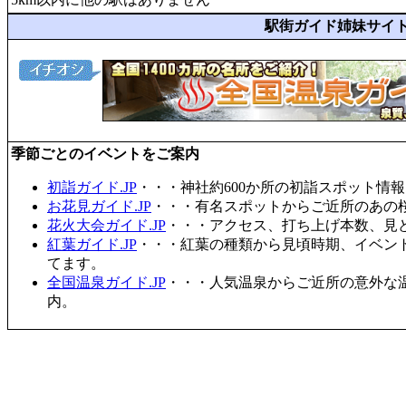
駅街ガイド姉妹サイ
季節ごとのイベントをご案内
初詣ガイド.JP
・・・神社約600か所の初詣スポット情
お花見ガイド.JP
・・・有名スポットからご近所のあの桜
花火大会ガイド.JP
・・・アクセス、打ち上げ本数、見
紅葉ガイド.JP
・・・紅葉の種類から見頃時期、イベン
てます。
全国温泉ガイド.JP
・・・人気温泉からご近所の意外な
内。