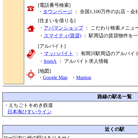
[電話番号検索]
・
タウンページ
： 全国1,100万件のお店
[住まいを借りる]
・
アパマンショップ
： こだわり検索メニュ
・
スマイティ(賃貸)
： 駅周辺の賃貸物件を
[アルバイト]
・
マッハバイト
： 有間川駅周辺のアルバイ
・
fromA
：
アルバイト求人情報
[地図]
・
Google Map
・
Mapion
路線の駅名一覧
・えちごトキめき鉄道
日本海ひすいライン
近くの駅
5km以内に他の駅はありません