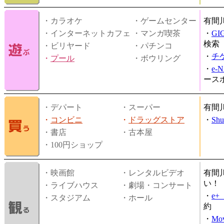
・カラオケ
・ゲームセンター
有間
・インターネットカフェ
・マンガ喫茶
・
GI
検索
・ビリヤード
・パチンコ
・
チ
・
プール
・ボウリング
・
e-
ース
・デパート
・スーパー
有間
・
コンビニ
・
ドラッグストア
・
Shu
・書店
・古本屋
・100円ショップ
・映画館
・レンタルビデオ
有間
い！
・ライブハウス
・劇場・コンサート
・
e
・スタジアム
・ホール
約
・
Mov