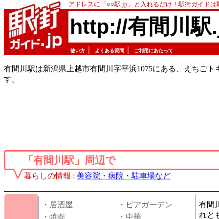
アドレスに「○○駅.jp」と入れるだけ！駅街ガイド
http://有間川駅.
｜
｜
使い方
よくある質問
ご利用にあたって
有間川駅は新潟県上越市有間川字平浜1075にある、えちごト
す。
「有間川駅」周辺で
暮らしの情報
:
美容院・病院・駐車場など
・居酒屋
・ビアガーデン
有間
れと
・焼肉
・中華