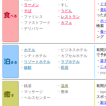
・
ぐ
・
ラーメン
・すし
・
美
・
そば
・
うどん
った
・ファミレス
・
レストラン
・
ホ
・ファストフード
・
カフェ
検索
・デリバリー
・
食
ング
・
ホテル
・ビジネスホテル
有間
で予
・シティホテル
・カプセルホテル
・
楽
・
リゾートホテル
・
ラブホテル
・
じ
・
旅館
・
民宿
・yoy
・銭湯
・
温泉
有間
・マッサージ
・整体
・is
スポ
・ヘルスセンター
・
新